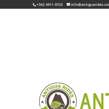
+502 4911-9723
info@antiguarides.c