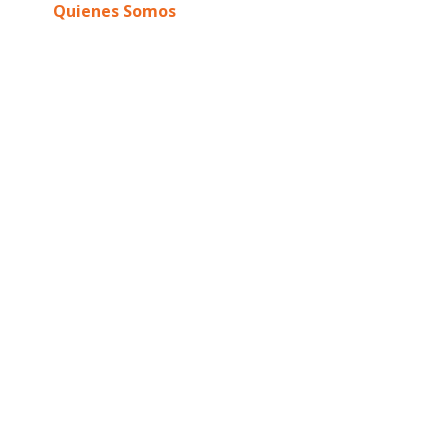
Quienes Somos
Submitted
Sunset Tour
Tours
Vamos a El Hato Verde
Vamos de Glamping
Vespa Tour
Vespa Tour
Vespa Village Tour
Village Tour
Who we are
Sin categorizar
Tours